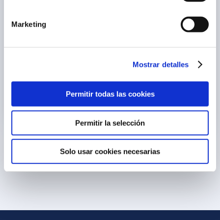
Acepto y entiendo las condiciones
legales
*
Marketing
Enviar
Mostrar detalles
* Campos obligatorios
Este sitio está protegido por reCAPTCHA y Google.
Permitir todas las cookies
Política de Privacidad
y
Condiciones del Servicio
Aplican.
Permitir la selección
Solo usar cookies necesarias