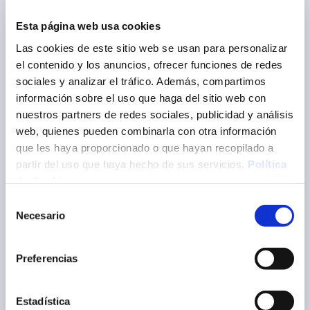
semanales.
Adjunta tu CV y cuéntanos por qué eres
Esta página web usa cookies
Solicita el puesto vacante
la persona idónea para este puesto.
Las cookies de este sitio web se usan para personalizar
el contenido y los anuncios, ofrecer funciones de redes
sociales y analizar el tráfico. Además, compartimos
Solicita el puesto vacante
información sobre el uso que haga del sitio web con
nuestros partners de redes sociales, publicidad y análisis
web, quienes pueden combinarla con otra información
que les haya proporcionado o que hayan recopilado a
partir del uso que haya hecho de sus servicios.
Política
de Cookies
Selección
Currículum
Necesario
de
consentimiento
Carta de presentación
Preferencias
Estadística