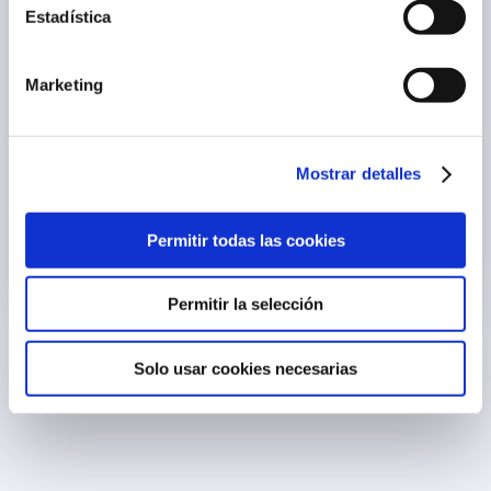
Estadística
Ich akzeptiere und verstehe die
rechtlichen Bedingungen
*
Marketing
Enviar
* Ich akzeptiere und verstehe die rechtlichen
Mostrar detalles
Bedingungen
Diese Seite ist durch reCAPTCHA und Google
geschützt.
Datenschutzrichtlinie
und
Permitir todas las cookies
Nutzungsbedingungen
gelten.
Permitir la selección
Solo usar cookies necesarias