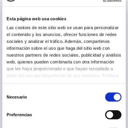
Woche.
Fügen Sie Ihren Lebenslauf hinzu und
Fügen Sie Ihren Lebenslauf hinzu und
erzählen Sie uns, was Sie für die Stelle
erzählen Sie uns, was Sie für die Stelle
Esta página web usa cookies
motiviert
motiviert
Las cookies de este sitio web se usan para personalizar
el contenido y los anuncios, ofrecer funciones de redes
Füllen Sie das unten stehende Formular aus
sociales y analizar el tráfico. Además, compartimos
Füllen Sie das unten stehende Formular aus
información sobre el uso que haga del sitio web con
nuestros partners de redes sociales, publicidad y análisis
web, quienes pueden combinarla con otra información
que les haya proporcionado o que hayan recopilado a
partir del uso que haya hecho de sus servicios.
Política
de Cookies
Currículum
Selección
Necesario
de
Carta de presentación
consentimiento
Preferencias