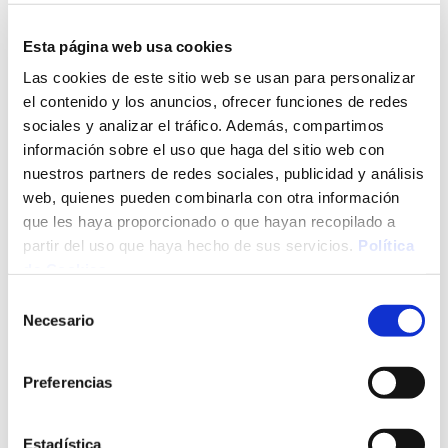
Esta página web usa cookies
VER SERVICIOS
Las cookies de este sitio web se usan para personalizar
el contenido y los anuncios, ofrecer funciones de redes
sociales y analizar el tráfico. Además, compartimos
información sobre el uso que haga del sitio web con
nuestros partners de redes sociales, publicidad y análisis
web, quienes pueden combinarla con otra información
que les haya proporcionado o que hayan recopilado a
partir del uso que haya hecho de sus servicios.
Política
de Cookies
Selección
Necesario
de
consentimiento
Preferencias
Estadística