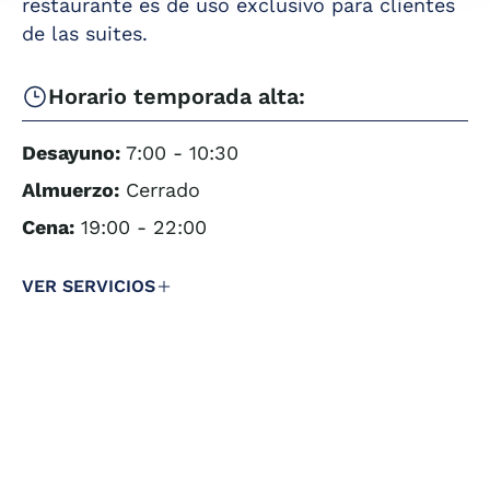
Carta de vinos
de diversos países
restaurante es de uso exclusivo para clientes
elaborada por
de las suites.
nuestro
Porciones
sommelier
individuales
Horario temporada alta:
Rincones
Desayuno:
7:00 - 10:30
Almuerzo:
Cerrado
Cena:
19:00 - 22:00
VER SERVICIOS