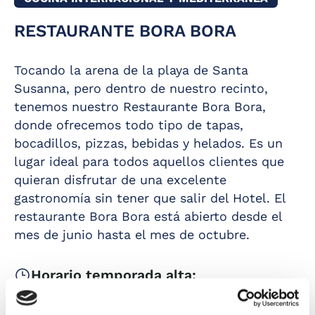
RESTAURANTE BORA BORA
Tocando la arena de la playa de Santa
Susanna, pero dentro de nuestro recinto,
tenemos nuestro Restaurante Bora Bora,
donde ofrecemos todo tipo de tapas,
bocadillos, pizzas, bebidas y helados. Es un
lugar ideal para todos aquellos clientes que
Vistas a la piscina
Servicio de
y a la playa de
helados
quieran disfrutar de una excelente
Santa Susanna
gastronomía sin tener que salir del Hotel. El
Barra y mesas al
Servicio de
aire libre con
restaurante Bora Bora está abierto desde el
coctelería
sombrillas
mes de junio hasta el mes de octubre.
Horario temporada alta:
10:00 AM - 00:00 AM