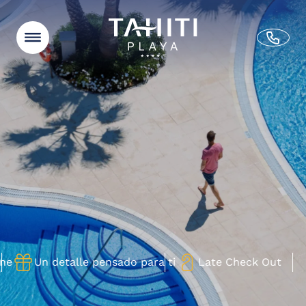
2 personas
ES
Adultos (8+)
Niños (4-7)
Bebés (0-3)
Código promo
RESERVAR HABITACIÓN
EXPLORA EL HOTEL
Home
Confirmar
Habitaciones
Suites
Ver disponibilidad
Ofertas
Galería
Gastronomía
Servicios e Instalaciones
Actividades
Un detalle pensado para ti
Late Check Out
Blog