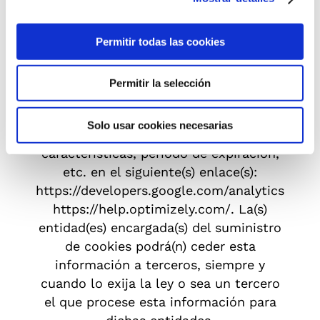
se recopila de forma anónima y se
elaboran informes de tendencias del
Sitio Web sin identificar a usuarios
Permitir todas las cookies
individuales. Puede obtener más
información sobre las cookies, la
Permitir la selección
información sobre la privacidad, o
consultar la descripción del tipo de
Solo usar cookies necesarias
cookies que se utiliza, sus principales
características, periodo de expiración,
etc. en el siguiente(s) enlace(s):
https://developers.google.com/analytics/
;Opt
https://help.optimizely.com/
. La(s)
entidad(es) encargada(s) del suministro
de cookies podrá(n) ceder esta
información a terceros, siempre y
cuando lo exija la ley o sea un tercero
el que procese esta información para