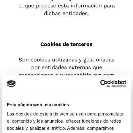
el que procese esta información para
dichas entidades.
Cookies de terceros
Son cookies utilizadas y gestionadas
por entidades externas que
proporcionan a www.tahitiplaya.com
servicios solicitados por este mismo
para mejorar el Sitio Web y la
experiencia del usuario al navegar en el
Esta página web usa cookies
Sitio Web. Los principales objetivos
para los que se utilizan cookies de
Las cookies de este sitio web se usan para personalizar
terceros son la obtención de
el contenido y los anuncios, ofrecer funciones de redes
sociales y analizar el tráfico. Además, compartimos
estadísticas de accesos y analizar la