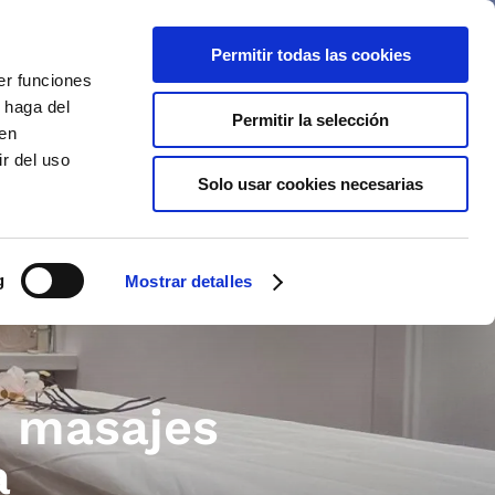
Permitir todas las cookies
ES
ES
er funciones
 haga del
Permitir la selección
den
r del uso
Suites
Ofertas
Galería
Solo usar cookies necesarias
ios e Instalaciones
g
Mostrar detalles
n la Zona
e masajes
a