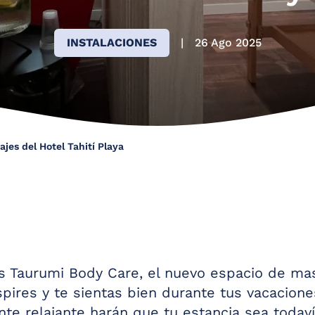
Tel. (+34) 93 703 22 00
reservas@tahitiplaya.com
INSTALACIONES
|
26 Ago 2025
jes del Hotel Tahití Playa
Taurumi Body Care, el nuevo espacio de masaj
pires y te sientas bien durante tus vacacion
te relajante harán que tu estancia sea toda