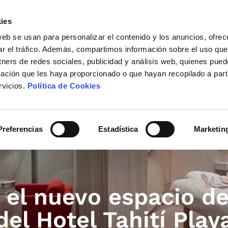
Adultos (8+)
Niños (4-7)
Bebés (0-3)
ies
web se usan para personalizar el contenido y los anuncios, ofrec
ar el tráfico. Además, compartimos información sobre el uso que
tners de redes sociales, publicidad y análisis web, quienes pue
Confirmar
ación que les haya proporcionado o que hayan recopilado a parti
Home
Habitaciones
rvicios.
Política de Cookies
Gastronomía
Servic
Actividades
Blog
Preferencias
Estadística
Marketin
Ubicación y Contacto
Ocio e
 el nuevo espacio d
Passeig Marítim, s/n 08398
del Hotel Tahití Play
Santa Susanna (Barcelona) España