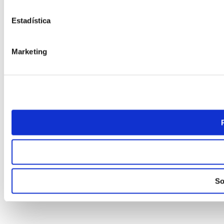
Estadística
Marketing
So