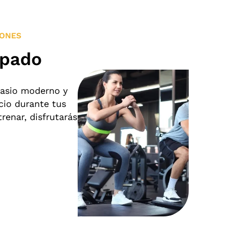
IONES
ipado
nasio moderno y
cio durante tus
renar, disfrutarás