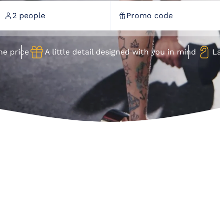
Phone (+34) 93 703 22 00
2 people
Promo code
reservas@tahitiplaya.com
s (8+)
Children (4-7)
Babies (0-3)
ne price
A little detail designed with you in mind
L
onfirm