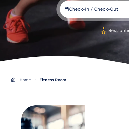
Check-In / Check-Out
Select Dates
Check-In / Check-Out
Adult
Best onli
C
Home
Fitness Room