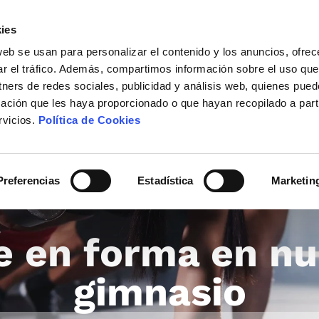
Adults (8+)
Children (4-7)
Babies (0-3)
ies
web se usan para personalizar el contenido y los anuncios, ofrec
ar el tráfico. Además, compartimos información sobre el uso que
tners de redes sociales, publicidad y análisis web, quienes pue
Confirm
ación que les haya proporcionado o que hayan recopilado a parti
Home
Rooms
Suites
rvicios.
Política de Cookies
Gastronomy
Service
Activities
Blog
Preferencias
Estadística
Marketin
Location & Contact
Leisure i
e en forma en nu
gimnasio
Passeig Marítim, s/n 08398
Santa Susanna (Barcelona), Spain