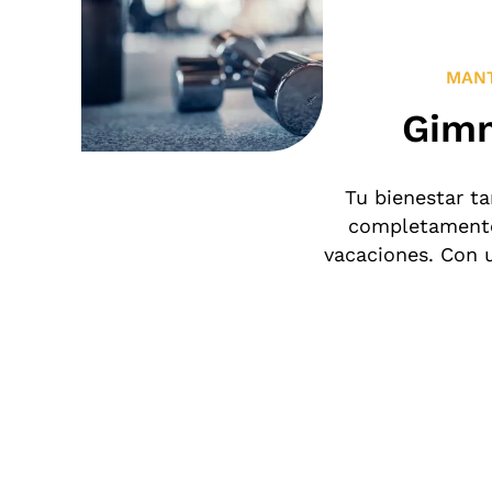
MANT
Gimn
Tu bienestar t
completamente 
vacaciones. Con u