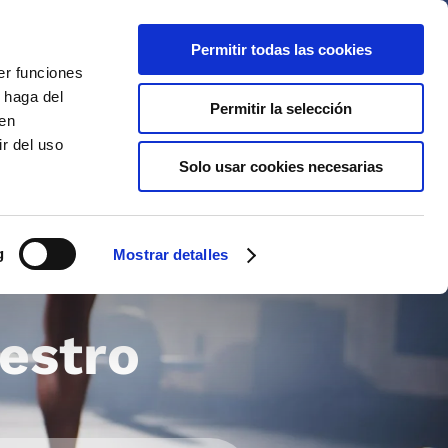
Permitir todas las cookies
EN
EN
er funciones
 haga del
Permitir la selección
den
r del uso
Offers
Gallery
Solo usar cookies necesarias
s and Facilities
g
Mostrar detalles
n the Area
estro