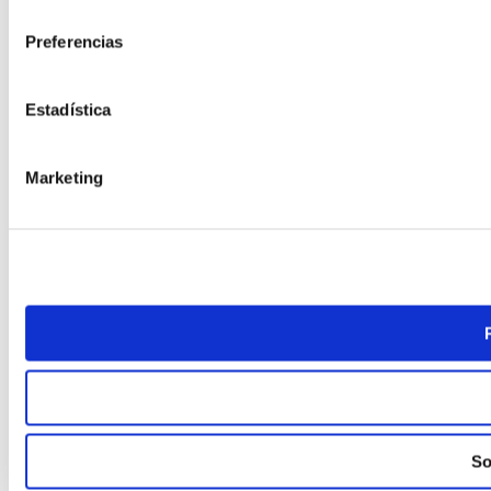
consentimiento
Preferencias
Estadística
Marketing
So