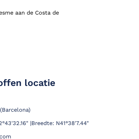
aresme aan de Costa de
torische stad Girona.
 je onvergetelijke
n Montserrat, het
nde series zoals Game
ntmeló of shoppen bij
 Village.
ffen locatie
(Barcelona)
°43'32.16" |Breedte: N41°38'7.44"
.com