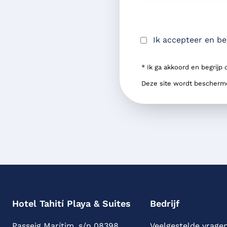
Ik accepteer en be
* Ik ga akkoord en begrijp
Deze site wordt bescher
Hotel Tahití Playa & Suites
Bedrijf
Passeig Marítim, s/n 08398
Veelgestelde vrage