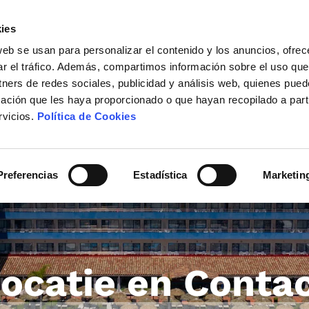
lwassenen
Kinderen (4-7)
Baby's (0-3)
ies
)
web se usan para personalizar el contenido y los anuncios, ofrec
ar el tráfico. Además, compartimos información sobre el uso que
tners de redes sociales, publicidad y análisis web, quienes pue
ación que les haya proporcionado o que hayan recopilado a parti
Bevestigen
Home
Kamers
Suite
rvicios.
Política de Cookies
Gastronomie
Dienst
Activiteiten
Blog
Preferencias
Estadística
Marketin
Locatie en contact
Vrijetijd
ocatie en Conta
Passeig Marítim, s/n 08398
Santa Susanna (Barcelona), Spanje