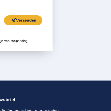
Verzenden
ijn van toepassing.
uwsbrief
edingen en acties te ontvangen