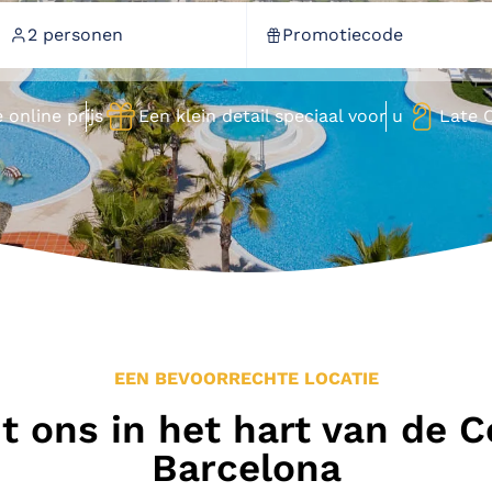
Tel. (+34) 93 703 22 00
2 personen
Promotiecode
reservas@tahitiplaya.com
assenen
 online prijs
Een klein detail speciaal voor u
Late 
Kinderen (4-7)
Baby's (0-3)
evestigen
EEN BEVOORRECHTE LOCATIE
t ons in het hart van de 
Barcelona