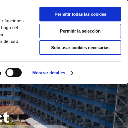
Permitir todas las cookies
NL
NL
er funciones
 haga del
Permitir la selección
den
r del uso
s
Aanbiedingen
Galerij
Solo usar cookies necesarias
en en Faciliteiten
g
Mostrar detalles
sbesteding in de omgeving
ct