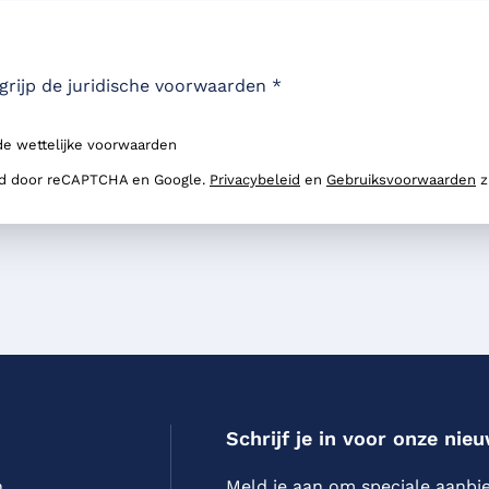
grijp de juridische voorwaarden
*
 de wettelijke voorwaarden
md door reCAPTCHA en Google.
Privacybeleid
en
Gebruiksvoorwaarden
z
Schrijf je in voor onze nie
n
Meld je aan om speciale aanbi