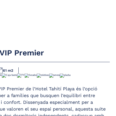
 VIP Premier
 complet
Pack de begudes de
cortesia al minibar
61 m2
cador de cabells
Bressol gratuït
ll d’augment
Copa de cava diària de
IP Premier de l’Hotel Tahití Playa és l’opció
assa moblada
cortesia a les 12 h a la
zona de la piscina
er a famílies que busquen l’equilibri entre
fon
t i confort. Dissenyada especialment per a
Servei de bullidor
 forta gratuïta
d’aigua
que valoren el seu espai personal, aquesta suite
e dos dormitoris independents, cadascun amb