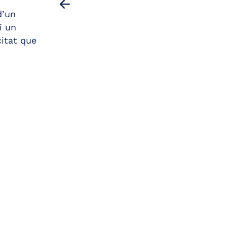
d’un
 de
 la
i un
citat que