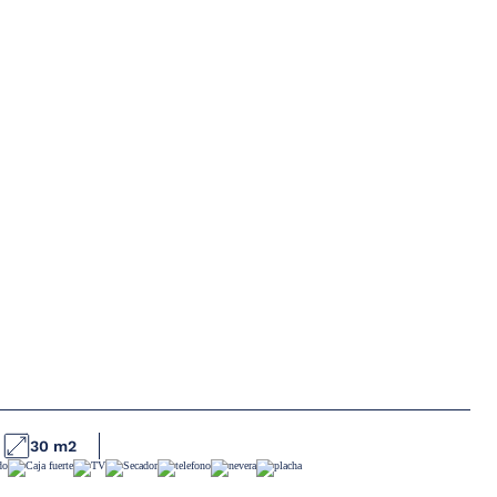
30 m2
 complet
les estances