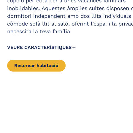
l’opció perfecta per a unes vacances familiars
Telèfon
inoblidables. Aquestes àmplies suites disposen 
Copa de cava diària
Caixa forta gratuïta
cortesia a les 12 h a
dormitori independent amb dos llits individuals 
zona de la piscina
còmode sofà llit al saló, oferint l’espai i la priva
Nevera
Servei de bullidor
necessita la teva família.
Planxador
d’aigua
Aire condicionat /
VEURE CARACTERÍSTIQUES
Calefacció
Reservar habitació