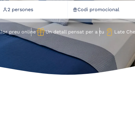
Tel. (+34) 93 703 22 00
2 persones
Codi promocional
reservas@tahitiplaya.com
s (8+)
Nens (4-7)
Bebès (0-3)
llor preu online
Un detall pensat per a tu
Late Ch
onfirmar