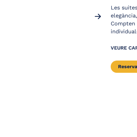
Asse
Les suite
Mira
elegància,
Compten a
Terr
individual
Telè
TV pe
VEURE CA
pant
Reserva