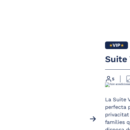
VIP
Suite
Bany
5
Asse
Mira
La Suite V
Terr
perfecta p
Telè
privacita
Caixa
famílies 
disposa d