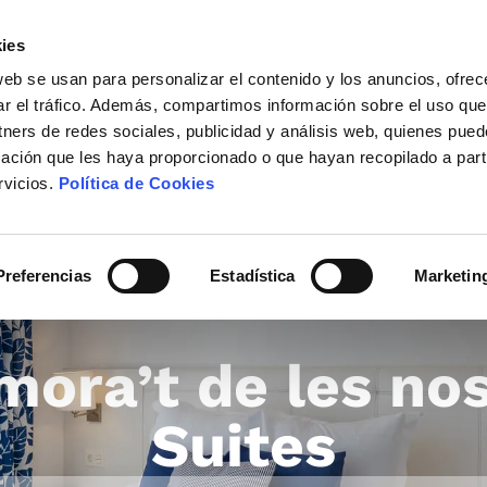
Adults (8+)
Nens (4-7)
Bebès (0-3)
ies
web se usan para personalizar el contenido y los anuncios, ofrec
ar el tráfico. Además, compartimos información sobre el uso que
tners de redes sociales, publicidad y análisis web, quienes pue
Confirmar
ación que les haya proporcionado o que hayan recopilado a parti
Inici
Habitacions
Sui
rvicios.
Política de Cookies
Gastronomia
Serveis
Activitats
Blog
Preferencias
Estadística
Marketin
Ubicació i contacte
Oci a la 
ora’t de les no
Suites
Passeig Marítim, s/n 08398
Santa Susanna (Barcelona) Espanya