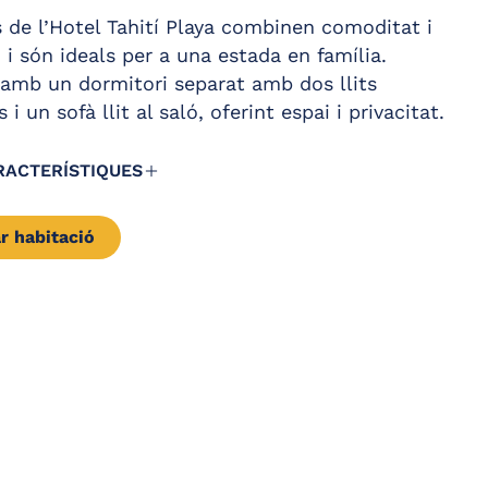
cador de cabells
Nevera
s de l’Hotel Tahití Playa combinen comoditat i
ll d’augment
Planxador
 i són ideals per a una estada en família.
mb un dormitori separat amb dos llits
assa moblada
Aire condicionat /
Calefacció
s i un sofà llit al saló, oferint espai i privacitat.
fon
Caixa forta – de lloguer
r satèl·lit amb
– pagament directe
RACTERÍSTIQUES
alla plana a totes
r habitació