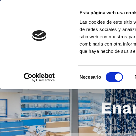
Esta página web usa cook
Las cookies de este sitio 
de redes sociales y analiz
sitio web con nuestros par
combinarla con otra inform
que haya hecho de sus se
Selección
Necesario
de
consentimiento
Enam