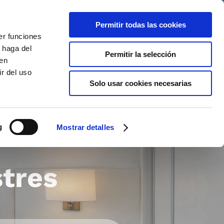
Permitir todas las cookies
CA
CA
er funciones
 haga del
Permitir la selección
den
r del uso
tes
Ofertes
Galeria
Solo usar cookies necesarias
 i Instal·lacions
g
Mostrar detalles
zona
stres