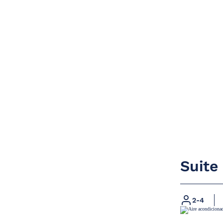
Suite
2-4
Bany